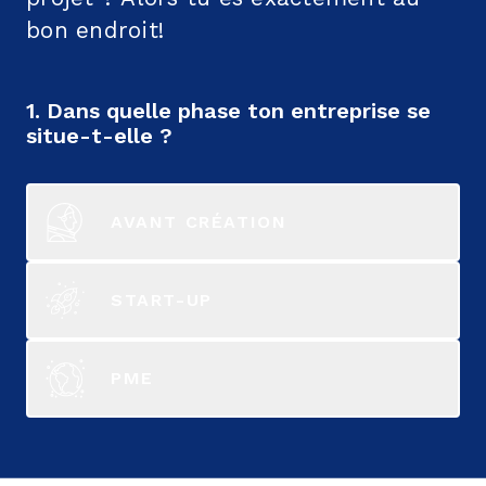
bon endroit!
1. Dans quelle phase ton entreprise se
situe-t-elle ?
AVANT CRÉATION
START-UP
PME
2. Quel est le sujet qui t’intéresse ?
3. Dans quelle langue cherches-tu une