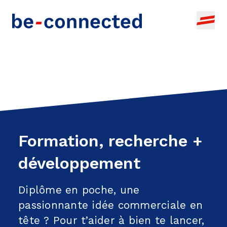
Thèmes
Actualités
Formation, recherche +
développement
Agenda
Pool d'actualités bernois
Idée commerciale
À propos
Tous les événements
Diffuser tes propres actualités
Formation, recherche +
Création d'entreprise
Ajouter votre propre événement
développement
FR
RECHERCHE D'OFFRE
Infrastructures + locaux
Diplôme en poche, une
Financement
passionnante idée commerciale en
Développement commercial
tête ? Pour t’aider à bien te lancer,