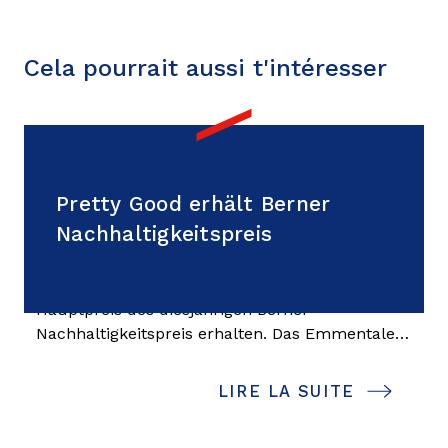
Cela pourrait aussi t'intéresser
09 septembre 2024
Pretty Good erhält Berner
Pretty Good erhält Berner
Nachhaltigkeitspreis
Nachhaltigkeitspreis
Bern/Langnau i.E. BE - Pretty Good hat den
Hauptpreis des diesjährigen Berner
Nachhaltigkeitspreis erhalten. Das Emmentaler
Start-up bringt reparierte Konsumgüter wieder
in den Wirtschaftskreislauf ein. Sieben weitere
LIRE LA SUITE
Projekte wurden ebenfalls ausgezeichnet.