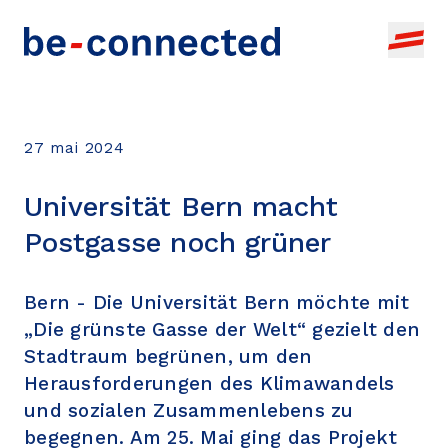
Thèmes
27 mai 2024
Actualités
Formation, recherche +
développement
Universität Bern macht
Agenda
Pool d'actualités bernois
Postgasse noch grüner
Idée commerciale
À propos
Tous les événements
Diffuser tes propres actualités
Création d'entreprise
Ajouter votre propre événement
Bern - Die Universität Bern möchte mit
„Die grünste Gasse der Welt“ gezielt den
FR
RECHERCHE D'OFFRE
Infrastructures + locaux
Stadtraum begrünen, um den
Financement
Herausforderungen des Klimawandels
und sozialen Zusammenlebens zu
Développement commercial
begegnen. Am 25. Mai ging das Projekt