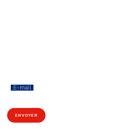
S'abonner à la newsletter
Reste informé-e et reçois toutes les deux
semaines des nouvelles sur l'innovation
dans le canton de Berne.
E-mail
ENVOYER