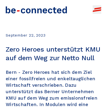
Topics
September 22, 2023
News
Education, research + development
Zero Heroes unterstützt KMU
Agenda
Bernese News Pool
Business idea
auf dem Weg zur Netto Null
About
All events
Share your own news
Setting up a company
Add your own event
Bern - Zero Heroes hat sich dem Ziel
Infrastructure + Premises
einer fossilfreien und enkeltauglichen
EN
SEARCH OFFER
Financing
Wirtschaft verschrieben. Dazu
unterstützt das Berner Unternehmen
Business development
KMU auf dem Weg zum emissionsfreien
Wirtschaften. In Modulen wird eine
Network