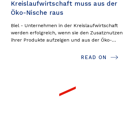
Kreislaufwirtschaft muss aus der
Öko-Nische raus
Biel - Unternehmen in der Kreislaufwirtschaft
werden erfolgreich, wenn sie den Zusatznutzen
ihrer Produkte aufzeigen und aus der Öko-
Nische herauskommen. Das zeigt eine Studie
von sanu durabilitas. Es braucht Anreize etwa
READ ON
in der Infrastruktur, der öffentlichen
Beschaffung und andere Unterstützung.
Newsletter subscription