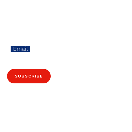
Stay up to date and receive innovation
news from the canton of Bern every
fortnight.
Email
SUBSCRIBE